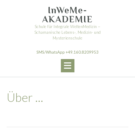
Skip
InWeMe-
to
content
AKADEMIE
Schule für Integrale WeltenMedizin ~
Schamanische Lebens-, Medizin- und
Mysterienschule
SMS/WhatsApp +49.160.8209953
Über …