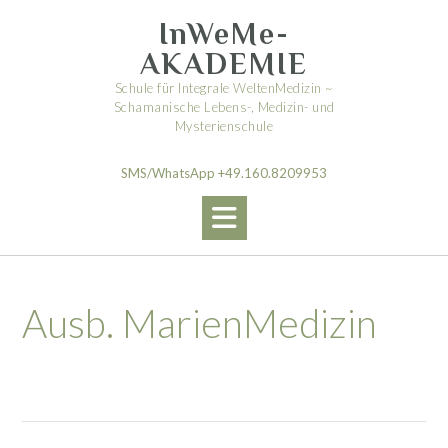
Skip
InWeMe-
to
content
AKADEMIE
Schule für Integrale WeltenMedizin ~
Schamanische Lebens-, Medizin- und
Mysterienschule
SMS/WhatsApp +49.160.8209953
Ausb. MarienMedizin